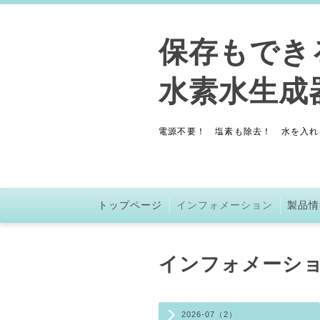
保存もで
水素水生
電源不要！ 塩素も除去！ 水を入れ
トップページ
インフォメーション
製品情
インフォメーシ
2026-07（2）