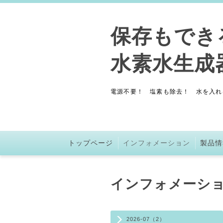
保存もで
水素水生
電源不要！ 塩素も除去！ 水を入れ
トップページ
インフォメーション
製品情
インフォメーシ
2026-07（2）